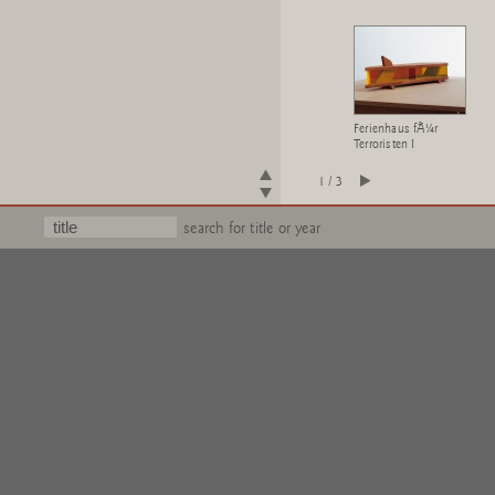
Ferienhaus fÃ¼r
Terroristen I
1 / 3
search for title or year