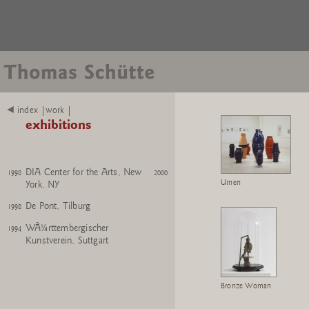
Galerie Nelson - Freeman, Paris
2007
Neues Museum, NÃ¼rnberg
2006
2007
Konrad Fischer Galerie,
2006
DÃ¼sseldorf
De Pont, Tilburg
2006
FundaÃ§Ã£o de Serralves,
2005
index |work |
Porto
exhibitions
K21 Kunstsammlung NRW,
2004
DÃ¼sseldorf
DIA Center for the Arts, New
1998
2000
Urnen
York, NY
De Pont, Tilburg
1998
WÃ¼rttembergischer
1994
Kunstverein, Suttgart
Bronze Woman