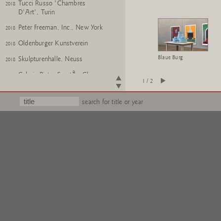
Tucci Russo 'Chambres
2018
D'Art', Turin
Peter Freeman, Inc., New York
2018
Oldenburger Kunstverein
2018
Blaue Burg
Skulpturenhalle, Neuss
2018
Galerie Pietro SpartÃ , Chagny
2017
1 / 2
Frith Street Gallery, London
2017
search for title or year
carlier | gebauer, Berlin
2017
Skulpturenhalle, Neuss
2017
Moderna Museet, Stockholm
2016
2017
Konrad Fischer Galerie,
2016
DÃ¼sseldorf
Bernier / Eliades, Athens
2015
Peter Freeman, Inc., New York
2015
Kunsthalle Vogelmann,
2014
Heilbronn