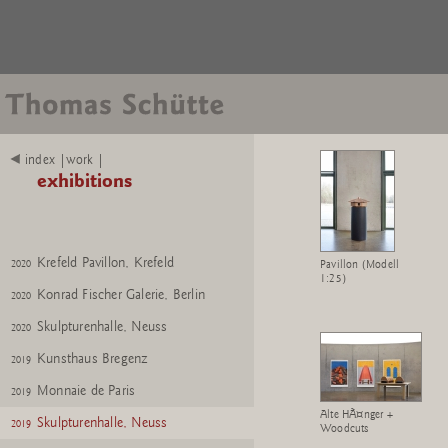
Skulpturenhalle, Neuss
2022
Georg Kolbe Museum, Berlin
2021
2022
Galerie Pietro SpartÃ , Chagny
2021
Peter Freeman, Inc., New York
2021
Skulpturenhalle, Neuss
2021
index |work |
exhibitions
Kunstforum Baloise Park, Basel
2020
2021
Hetjens - Deutsches
2020
Keramikmuseum, DÃ¼sseldorf
Krefeld Pavillon, Krefeld
Pavillon (Modell
2020
1:25)
Konrad Fischer Galerie, Berlin
2020
Skulpturenhalle, Neuss
2020
Kunsthaus Bregenz
2019
Monnaie de Paris
2019
Alte HÃ¤nger +
Skulpturenhalle, Neuss
2019
Woodcuts