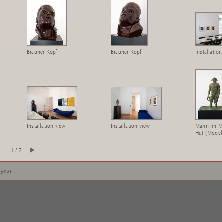
Brauner Kopf
Brauner Kopf
Installatio
Installation view
Installation view
Mann im M
Hut (Model
1 / 2
 year