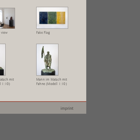
n view
Fake Flag
atsch mit
Mann im Matsch mit
l 1:10)
Fahne (Modell 1:10)