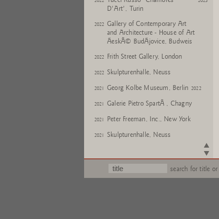
2022
2023
D'Art', Turin
Gallery of Contemporary Art
2022
and Architecture - House of Art
ÄeskÃ© BudÄjovice, Budweis
Frith Street Gallery, London
2022
Skulpturenhalle, Neuss
2022
Georg Kolbe Museum, Berlin
2021
2022
Galerie Pietro SpartÃ , Chagny
2021
Peter Freeman, Inc., New York
2021
Skulpturenhalle, Neuss
2021
Kunstforum Baloise Park, Basel
2020
2021
Hetjens - Deutsches
2020
search for title or
Keramikmuseum, DÃ¼sseldorf
Krefeld Pavillon, Krefeld
2020
Konrad Fischer Galerie, Berlin
2020