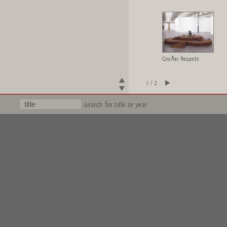
GroÃer Respekt
1 / 2
search for title or year