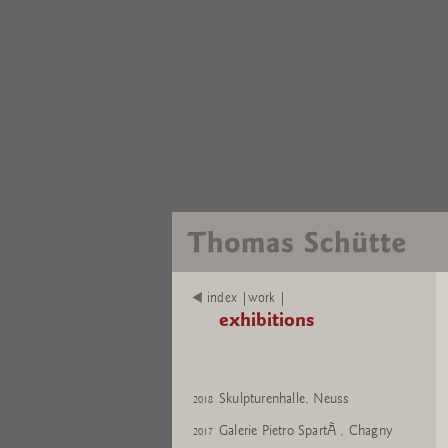
Kunstforum Baloise Park, Basel
2020
2021
Hetjens - Deutsches
2020
Keramikmuseum, DÃ¼sseldorf
Krefeld Pavillon, Krefeld
2020
Konrad Fischer Galerie, Berlin
2020
Skulpturenhalle, Neuss
2020
Kunsthaus Bregenz
2019
Monnaie de Paris
2019
Skulpturenhalle, Neuss
2019
Tucci Russo 'Chambres
2018
index |work |
D'Art', Turin
exhibitions
Peter Freeman, Inc., New York
2018
Oldenburger Kunstverein
2018
Skulpturenhalle, Neuss
2018
Galerie Pietro SpartÃ , Chagny
2017