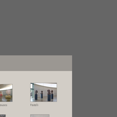
ouses
Fratelli