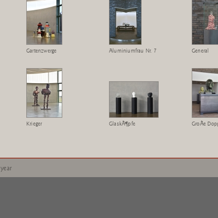
Gartenzwerge
Aluminiumfrau Nr. 7
General
Krieger
GlaskÃ¶pfe
GroÃe Dop
 year