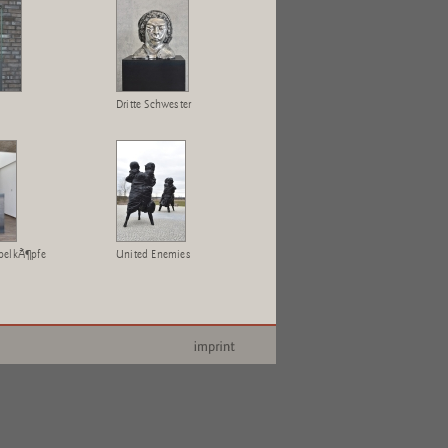
Dritte Schwester
pelkÃ¶pfe
United Enemies