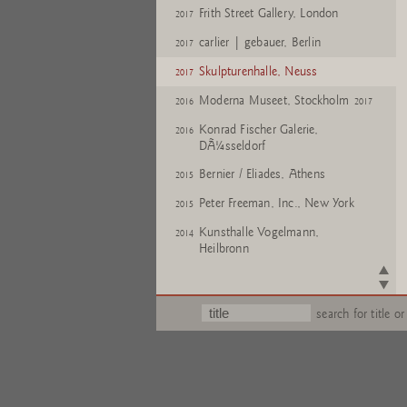
Frith Street Gallery, London
2017
carlier | gebauer, Berlin
2017
Skulpturenhalle, Neuss
2017
Moderna Museet, Stockholm
2016
2017
Konrad Fischer Galerie,
2016
DÃ¼sseldorf
Bernier / Eliades, Athens
2015
Peter Freeman, Inc., New York
2015
Kunsthalle Vogelmann,
2014
Heilbronn
Cahiers d'Art, Paris
2014
Galerie Pietro SpartÃ , Chagny
2014
search for title or
Kunstmuseum Luzern
2013
2014
Fondation Beyeler, Riehen/Basel
2013
2014
Museum Folkwang, Essen
2013
2014