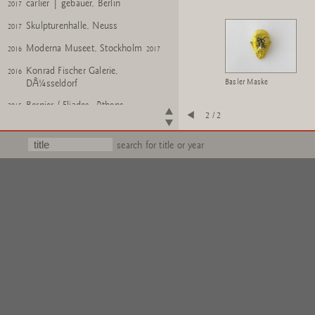
carlier | gebauer, Berlin
2017
Skulpturenhalle, Neuss
2017
Moderna Museet, Stockholm
2016
2017
Konrad Fischer Galerie,
2016
Basler Maske
DÃ¼sseldorf
Bernier / Eliades, Athens
2015
2 / 2
Peter Freeman, Inc., New York
2015
search for title or year
Kunsthalle Vogelmann,
2014
Heilbronn
Cahiers d'Art, Paris
2014
Galerie Pietro SpartÃ , Chagny
2014
Kunstmuseum Luzern
2013
2014
Fondation Beyeler, Riehen/Basel
2013
2014
Museum Folkwang, Essen
2013
2014
me Collectors Room Berlin /
2013
2014
Stiftung Olbricht