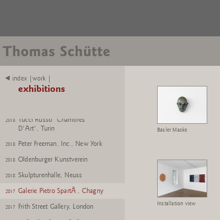
Hetjens - Deutsches
2020
Keramikmuseum, DÃ¼sseldorf
Krefeld Pavillon, Krefeld
2020
Konrad Fischer Galerie, Berlin
2020
Skulpturenhalle, Neuss
2020
Kunsthaus Bregenz
2019
index |work |
exhibitions
Monnaie de Paris
2019
Skulpturenhalle, Neuss
2019
Tucci Russo 'Chambres
2018
D'Art', Turin
Basler Maske
Peter Freeman, Inc., New York
2018
Oldenburger Kunstverein
2018
Skulpturenhalle, Neuss
2018
Galerie Pietro SpartÃ , Chagny
2017
Installation view
Frith Street Gallery, London
2017