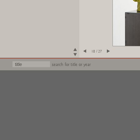
18 / 27
search for title or year