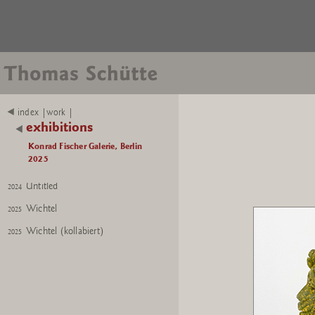
Iroquois Double Head
2025
Iroquois Double Head
2025
Untitled
2025
Oktopus
2025
Oktopus
2025
index |work |
exhibitions
WISH
2024
ALBATROOST
Konrad Fischer Galerie, Berlin
2025
?FERTIG?
2024
Untitled
2024
Wichtel
2025
Wichtel (kollabiert)
2025