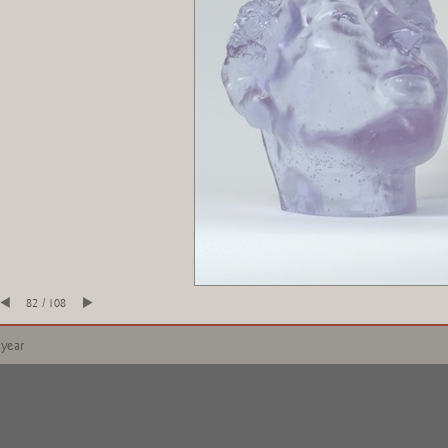
82 / 108
 year