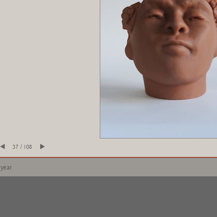
37 / 108
 year