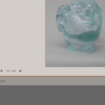
78 / 108
 year