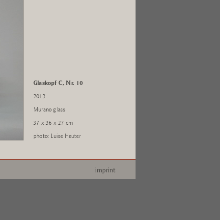
Glaskopf C, Nr. 10
2013
Murano glass
37 x 36 x 27 cm
photo: Luise Heuter