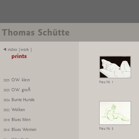
index |work |
prints
O.W. klein
2025
Frau Nr. 1
O.W. groÃ
2025
Bunte Hunde
2024
Wolken
2022
Blues Men
2019
Frau Nr. 5
Blues Women
2018