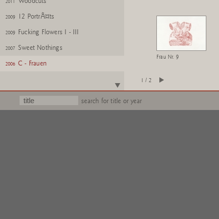
Woodcuts
2011
12 PortrÃ¤ts
2009
Fucking Flowers I - III
2009
Sweet Nothings
2007
Frau Nr. 9
C - Frauen
2006
Architektur Modelle
2006
1 / 2
Buschbuch
2006
search for title or year
Portrait Sophie
2005
Volume II
2005
Rosa Mappe
2004
Fleurs pour M.Duchamp
2002
Quengelware
2002
Wattwanderung
2001
Silly Lilies
1995