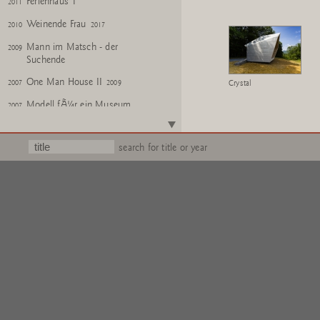
Ferienhaus T
2011
Weinende Frau
2010
2017
Mann im Matsch - der
2009
Suchende
One Man House II
2007
2009
Crystal
Modell fÃ¼r ein Museum
2007
Model for a Hotel
2007
search for title or year
Ganz GroÃe Geister (Chicago)
2005
Goldener Geist
1998
Die Fremden (LÃ¼beck)
1995
Haus des Gedenkens
1995
Die Fremden (Kassel)
1992
Eis
1987
KirschensÃ¤ule
1987
Denkmal fÃ¼r Jacques Tati
1986
2002