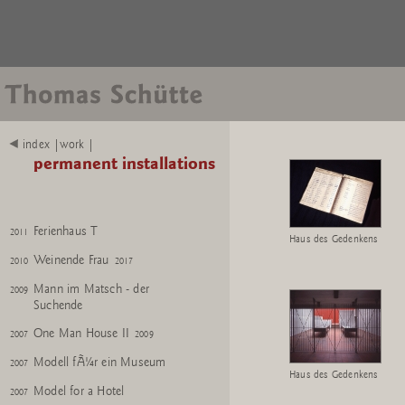
Pilz
2023
Blockhaus
2018
Crystal
2015
Skulpturenhalle + Archiv
index |work |
2014
2022
permanent installations
Teehaus
2012
Ackermans Tempel
2012
Ferienhaus T
2011
Haus des Gedenkens
Weinende Frau
2010
2017
Mann im Matsch - der
2009
Suchende
One Man House II
2007
2009
Modell fÃ¼r ein Museum
2007
Haus des Gedenkens
Model for a Hotel
2007