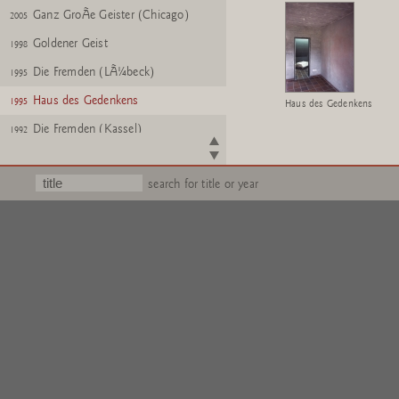
Ganz GroÃe Geister (Chicago)
2005
Goldener Geist
1998
Die Fremden (LÃ¼beck)
1995
Haus des Gedenkens
1995
Haus des Gedenkens
Die Fremden (Kassel)
1992
Eis
1987
search for title or year
KirschensÃ¤ule
1987
Denkmal fÃ¼r Jacques Tati
1986
2002
Schutzraum
1986
Tisch
1985
Alles in Ordnung
1981