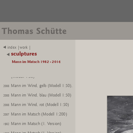
index |work |
Mann im Wind (Modell 1:50)
sculptures
2008
Mann im Wind (Modell 1:50)
Mann im Matsch 1982 - 2014
2008
Mann im Wind, gelb, blau, rot
2008
(Modell 1:50)
Mann im Wind, gelb (Modell 1:50),
2008
Mann im Wind, blau (Modell 1:50)
2008
Mann im Wind, rot (Modell 1:50)
2008
Mann im Matsch (Modell 1:200)
2007
Mann im Matsch (1. Version)
1982