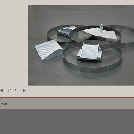
10 / 21
 year