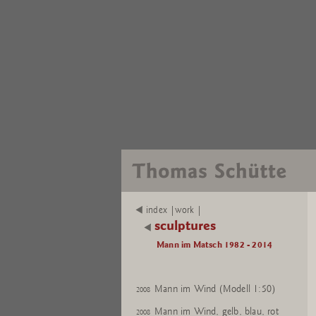
index |work |
sculptures
Mann im Matsch 1982 - 2014
Mann im Wind (Modell 1:50)
2008
Mann im Wind (Modell 1:50)
2008
Mann im Wind, gelb, blau, rot
2008