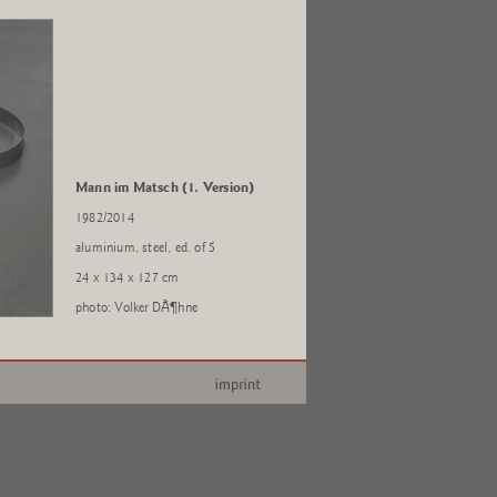
Mann im Matsch (1. Version)
1982/2014
aluminium, steel, ed. of 5
24 x 134 x 127 cm
photo: Volker DÃ¶hne