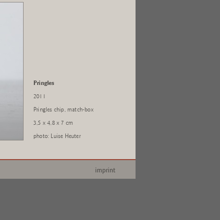
Pringles
2011
Pringles chip, match-box
3,5 x 4,8 x 7 cm
photo: Luise Heuter