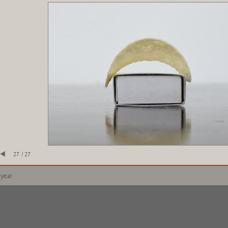
27 / 27
 year