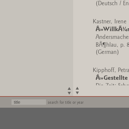
(Deutsch / En
Kastner, Irene
Â»WillkÃ¼r
Andersmachen
BÃ¶hlau, p. 8
(German)
Kipphoff, Petr
Â»Gestellte
Die Zeit; Feb
(German)
search for title or year
Klaus, Petra
Â»Mein wun
Wolkenkratzer