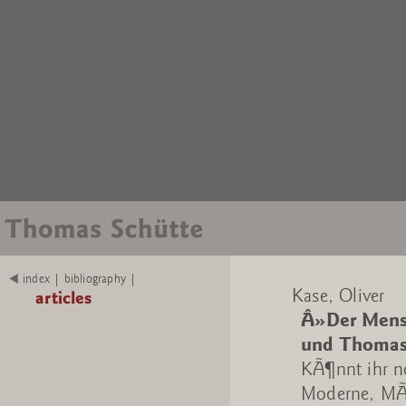
index | bibliography |
Kase, Oliver
articles
Â»Der Mens
und Thoma
KÃ¶nnt ihr n
Moderne, MÃ¼