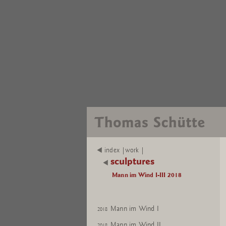
index |work |
sculptures
Mann im Wind I-III 2018
Mann im Wind I
2018
Mann im Wind II
2018