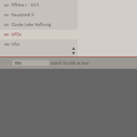
PlÃ¤ne I - XXX
1981
Hauptstadt II
1981
Glaube Liebe Hoffnung
1981
UFOs
1981
Ufos
1980
GroÃe Tapeten +
1975
Tapetenmuster +
search for title or year
Tapetenmuster Nr. 14
Selbstportrait
1975