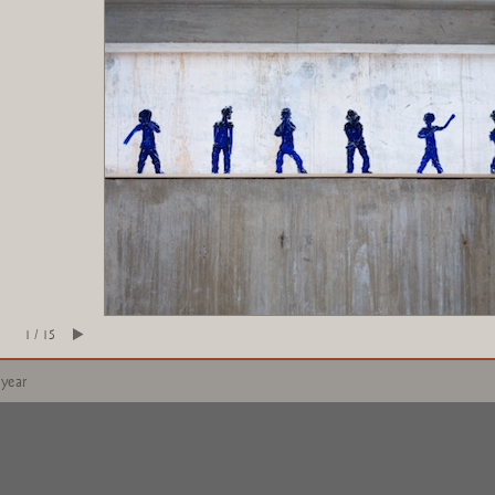
1 / 15
 year