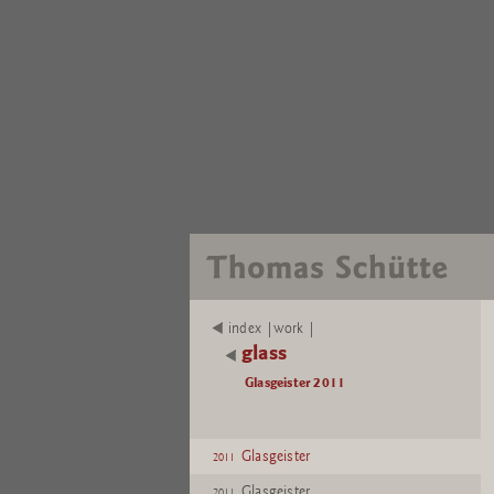
index |work |
glass
Glasgeister 2011
Glasgeister
2011
Glasgeister
2011